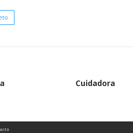
eto
pa
Cuidadora
acto