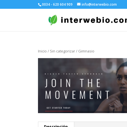
0034 - 620 604 909
info@interwebio.com
Inicio
/
Sin categorizar
/ Gimnasio
Descripción