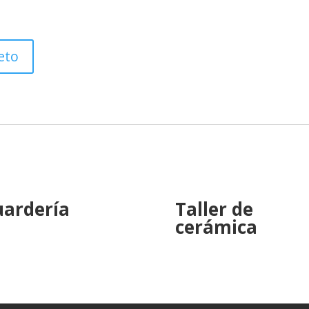
eto
ardería
Taller de
cerámica